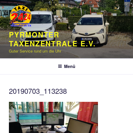
Zum
Inhalt
springen
PYRMONTER
TAXENZENTRALE E.V.
Guter Service rund um die Uhr
Menü
20190703_113238