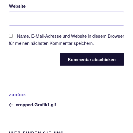
Website
Name, E-Mail-Adresse und Website in diesem Browser
für meinen nächsten Kommentar speichern.
Beitragsnavigation
Vorheriger
ZURÜCK
Beitrag
cropped-Grafik1.gif
HIER FINDEN SIE UNS