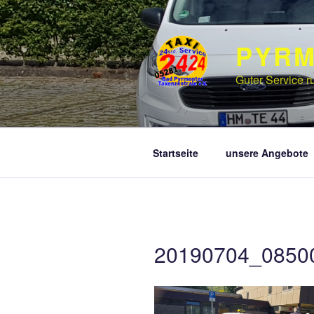
Zum
Inhalt
springen
PYRM
Guter Service r
Startseite
unsere Angebote
20190704_0850